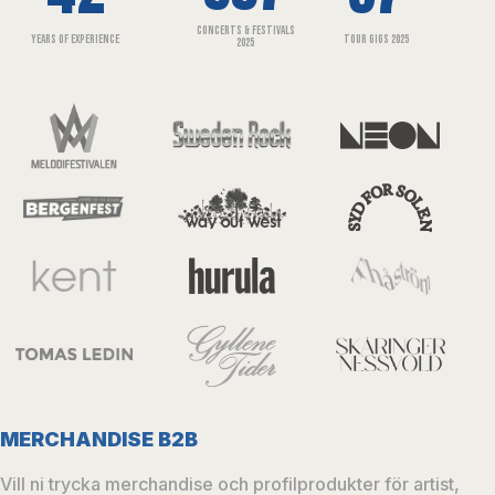
CONCERTS & FESTIVALS
YEARS OF EXPERIENCE
TOUR GIGS 2025
2025
MERCHANDISE B2B
Vad vi gör
Vill ni trycka merchandise och profilprodukter för artist,